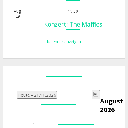
Aug.
19:30
29
Konzert: The Maffles
Kalender anzeigen
Ansichten
Veranstal
Veranstaltungen
Heute
 - 
21.11.2026
Liste
August
Ansichten
Datum
Navigati
wählen.
2026
Navigatio
Fr.