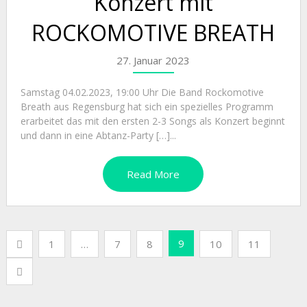
Konzert mit
ROCKOMOTIVE BREATH
27. Januar 2023
Samstag 04.02.2023, 19:00 Uhr Die Band Rockomotive
Breath aus Regensburg hat sich ein spezielles Programm
erarbeitet das mit den ersten 2-3 Songs als Konzert beginnt
und dann in eine Abtanz-Party […]...
Read More
Seitennummerierung
9
1
…
7
8
10
11
der
Beiträge