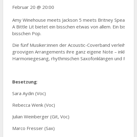
Februar 20 @ 20:00
Amy Winehouse meets Jackson 5 meets Britney Spears:
A Bittle Lit bietet ein bisschen etwas von allem. Ein bisschen
bisschen Pop.
Die fünf Musiker:innen der Acoustic-Coverband verleihen b
groovigen Arrangements ihre ganz eigene Note – inklusiv
Harmoniegesang, rhythmischen Saxofonklängen und Percuss
Besetzung
:
Sara Aydin (Voc)
Rebecca Wenk (Voc)
Julian Weinberger (Git, Voc)
Marco Fresser (Sax)